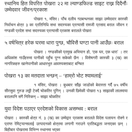
स्थानिय हित विपरित पोखरा २२ मा ल्याण्डफिल्ड साइट राख्न दिदैनौंः
उम्मेदवार जीवन/प्रकाश
पोखरा १, मंसिर। पाँच दलीय गठबन्धनका साझा उम्मेदवार कास्की
निर्वाचन क्षेत्र ३ का प्रतिनिधि सभा सदस्यका प्रत्यासी रामजी प्रसाद बराल जीवन र
गण्डकी प्रदेश सभा सदस्यका प्रत्यासी प्रकाश बरालले पोखरा
५ वर्षभित्र हरेक घरमा धारा पुग्छ, चौविसै घण्टा पानी आउँछः बराल
पोखरा । गण्डकीको प्रमुख अभियान हो, ‘एक घर, एक धारा’ । तर
अधिकांश गाउँहरुमा पानीको पहुँच पुग्न सकेको छैन । विशेषगरी कास्की ३ (ख) का
नागरिकहरु खानेपानीको आधारभुत आवश्यक्ताबाट बन्चित
पोखरा १३ का मतदाता भन्छन् – ‘हाम्रो भोट श्यामलाई’
१ मंसिर, पोखरा । बुधबार साँझ जाडोको बेवास्ता गर्दै ७५ वर्षीय
सीरसुवा गुरुङ लठ्ठी टेक्दै चोकतिर पुगिन् । उनकी छिमेकी पोखरा १३ साझाकी लालमाया
बरालपनि संगै निस्किन् – साझा चोकतिर
युवा विदेश पठाएर प्रदेशको विकास असम्भव : बराल
पोखरा । कास्की क्षेत्र नं. ३ (ख) का उम्मेद्वार प्रकाश बरालले विदेश पलायन रोक्ने र
प्राप्त रेमिट्यान्सलाई उत्पादनको क्षेत्रमा लगानी गराउने प्रतिबद्धता जनाएका छन् ।
बिहीबार पोखरामा विभिन्न स्थानमा भएका