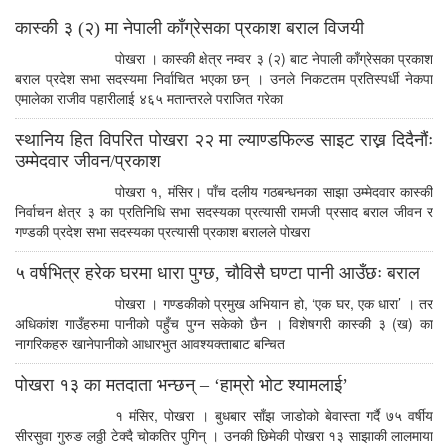
कास्की ३ (२) मा नेपाली काँग्रेसका प्रकाश बराल विजयी
पाेखरा । कास्की क्षेत्र नम्वर ३ (२) बाट नेपाली काँग्रेसका प्रकाश
बराल प्रदेश सभा सदस्यमा निर्वाचित भएका छन् । उनले निकटतम प्रतिस्पर्धी नेकपा
एमालेका राजीव पहारीलाई ४६५ मतान्तरले पराजित गरेका
स्थानिय हित विपरित पोखरा २२ मा ल्याण्डफिल्ड साइट राख्न दिदैनौंः
उम्मेदवार जीवन/प्रकाश
पोखरा १, मंसिर। पाँच दलीय गठबन्धनका साझा उम्मेदवार कास्की
निर्वाचन क्षेत्र ३ का प्रतिनिधि सभा सदस्यका प्रत्यासी रामजी प्रसाद बराल जीवन र
गण्डकी प्रदेश सभा सदस्यका प्रत्यासी प्रकाश बरालले पोखरा
५ वर्षभित्र हरेक घरमा धारा पुग्छ, चौविसै घण्टा पानी आउँछः बराल
पोखरा । गण्डकीको प्रमुख अभियान हो, ‘एक घर, एक धारा’ । तर
अधिकांश गाउँहरुमा पानीको पहुँच पुग्न सकेको छैन । विशेषगरी कास्की ३ (ख) का
नागरिकहरु खानेपानीको आधारभुत आवश्यक्ताबाट बन्चित
पोखरा १३ का मतदाता भन्छन् – ‘हाम्रो भोट श्यामलाई’
१ मंसिर, पोखरा । बुधबार साँझ जाडोको बेवास्ता गर्दै ७५ वर्षीय
सीरसुवा गुरुङ लठ्ठी टेक्दै चोकतिर पुगिन् । उनकी छिमेकी पोखरा १३ साझाकी लालमाया