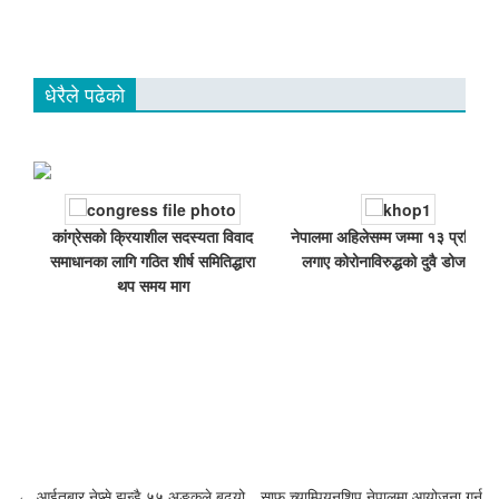
धेरैले पढेको
कांग्रेसको क्रियाशील सदस्यता विवाद
नेपालमा अहिलेसम्म जम्मा १३ प्रतिशतल
समाधानका लागि गठित शीर्ष समितिद्धारा
लगाए कोरोनाविरुद्धको दुवै डोज खोप
थप समय माग
←
आईतबार नेप्से झन्डै ५५ अङ्कले बढ्यो
साफ च्याम्पियनशिप नेपालमा आयोजना गर्न