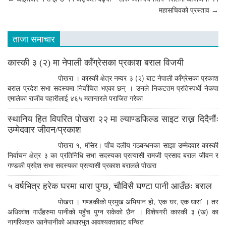
Post
महासचिवको प्रस्ताव
→
navigation
ताजा समाचार
कास्की ३ (२) मा नेपाली काँग्रेसका प्रकाश बराल विजयी
पाेखरा । कास्की क्षेत्र नम्वर ३ (२) बाट नेपाली काँग्रेसका प्रकाश
बराल प्रदेश सभा सदस्यमा निर्वाचित भएका छन् । उनले निकटतम प्रतिस्पर्धी नेकपा
एमालेका राजीव पहारीलाई ४६५ मतान्तरले पराजित गरेका
स्थानिय हित विपरित पोखरा २२ मा ल्याण्डफिल्ड साइट राख्न दिदैनौंः
उम्मेदवार जीवन/प्रकाश
पोखरा १, मंसिर। पाँच दलीय गठबन्धनका साझा उम्मेदवार कास्की
निर्वाचन क्षेत्र ३ का प्रतिनिधि सभा सदस्यका प्रत्यासी रामजी प्रसाद बराल जीवन र
गण्डकी प्रदेश सभा सदस्यका प्रत्यासी प्रकाश बरालले पोखरा
५ वर्षभित्र हरेक घरमा धारा पुग्छ, चौविसै घण्टा पानी आउँछः बराल
पोखरा । गण्डकीको प्रमुख अभियान हो, ‘एक घर, एक धारा’ । तर
अधिकांश गाउँहरुमा पानीको पहुँच पुग्न सकेको छैन । विशेषगरी कास्की ३ (ख) का
नागरिकहरु खानेपानीको आधारभुत आवश्यक्ताबाट बन्चित