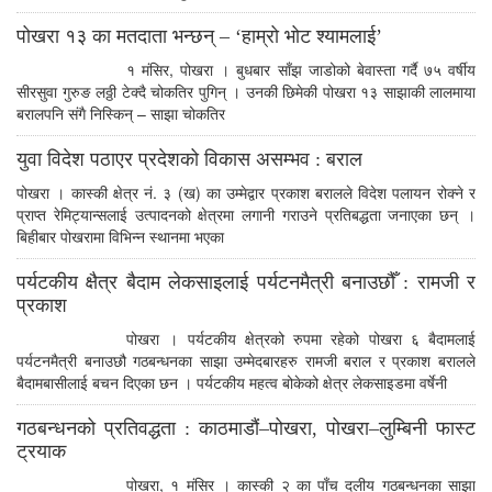
पोखरा १३ का मतदाता भन्छन् – ‘हाम्रो भोट श्यामलाई’
१ मंसिर, पोखरा । बुधबार साँझ जाडोको बेवास्ता गर्दै ७५ वर्षीय
सीरसुवा गुरुङ लठ्ठी टेक्दै चोकतिर पुगिन् । उनकी छिमेकी पोखरा १३ साझाकी लालमाया
बरालपनि संगै निस्किन् – साझा चोकतिर
युवा विदेश पठाएर प्रदेशको विकास असम्भव : बराल
पोखरा । कास्की क्षेत्र नं. ३ (ख) का उम्मेद्वार प्रकाश बरालले विदेश पलायन रोक्ने र
प्राप्त रेमिट्यान्सलाई उत्पादनको क्षेत्रमा लगानी गराउने प्रतिबद्धता जनाएका छन् ।
बिहीबार पोखरामा विभिन्न स्थानमा भएका
पर्यटकीय क्षैत्र बैदाम लेकसाइलाई पर्यटनमैत्री बनाउछौँ : रामजी र
प्रकाश
पोखरा । पर्यटकीय क्षेत्रको रुपमा रहेको पोखरा ६ बैदामलाई
पर्यटनमैत्री बनाउछौ गठबन्धनका साझा उम्मेदबारहरु रामजी बराल र प्रकाश बरालले
बैदामबासीलाई बचन दिएका छन । पर्यटकीय महत्व बोकेको क्षेत्र लेकसाइडमा वर्षेनी
गठबन्धनको प्रतिवद्धता : काठमाडौं–पोखरा, पोखरा–लुम्बिनी फास्ट
ट्रयाक
पोखरा, १ मंसिर । कास्की २ का पाँच दलीय गठबन्धनका साझा